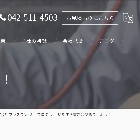
042-511-4503
お見積もりはこちら
質問
当社の特徴
会社概要
ブログ
塗り替え
う！
戸建て
下地処理
足場
式会社プラスワン
ブログ
いたずら書きはやめましょう！
工事