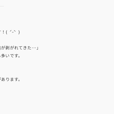
？
 ˊᵕˋ )
装が剥がれてきた…」
も多いです。
があります。