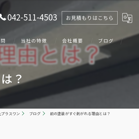
042-511-4503
お見積もりはこちら
質問
当社の特徴
会社概要
ブログ
塗り替え
とは？
戸建て
下地処理
足場
社プラスワン
ブログ
前の塗装がすぐ剥がれる理由とは？
工事